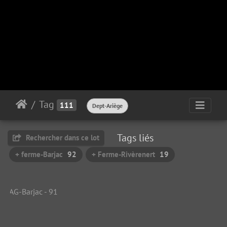
Tag
111
Dept-Ariège
Tags liés
Rechercher dans ce lot
+ ferme-Barjac
92
+ Ferme-Rivèrenert
19