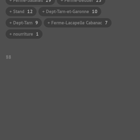
+ Ferme-Sallèles
29
+ Ferme-Beduer
25
+ Stand
12
+ Dept-Tarn-et-Garonne
10
+ Dept-Tarn
9
+ Ferme-Lacapelle Cabanac
7
+ nourriture
1