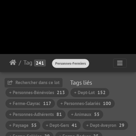
Tag
241
Personnes-Fermiers
Tags liés
Rechercher dans ce lot
+ Personnes-Bénévoles
213
+ Dept-Lot
152
+ Ferme-Clayrac
117
+ Personnes-Salariés
100
+ Personnes-Adhérents
81
+ Animaux
55
+ Paysage
55
+ Dept-Gers
41
+ Dept-Aveyron
29